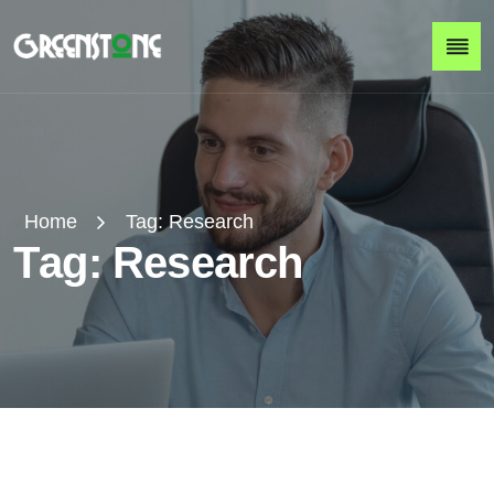
Home
Tag:
Research
T
a
g
:
R
e
s
e
a
r
c
h