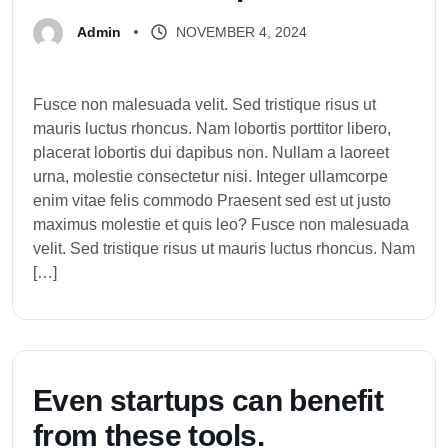
NOVEMBER 4, 2024
Admin
Fusce non malesuada velit. Sed tristique risus ut
mauris luctus rhoncus. Nam lobortis porttitor libero,
placerat lobortis dui dapibus non. Nullam a laoreet
urna, molestie consectetur nisi. Integer ullamcorpe
enim vitae felis commodo Praesent sed est ut justo
maximus molestie et quis leo? Fusce non malesuada
velit. Sed tristique risus ut mauris luctus rhoncus. Nam
[…]
E
v
e
n
s
t
a
r
t
u
p
s
c
a
n
b
e
n
e
f
i
t
f
r
o
m
t
h
e
s
e
t
o
o
l
s
.