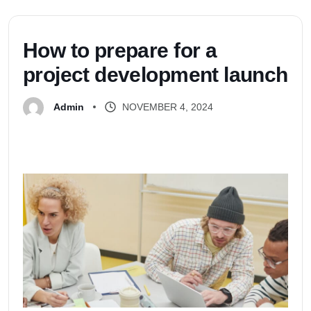
H
o
w
t
o
p
r
e
p
a
r
e
f
o
r
a
p
r
o
j
e
c
t
d
e
v
e
l
o
p
m
e
n
t
l
a
u
n
c
h
NOVEMBER 4, 2024
Admin