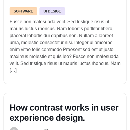
SOFTWARE
UI DESIGE
Fusce non malesuada velit. Sed tristique risus ut
mauris luctus rhoncus. Nam lobortis porttitor libero,
placerat lobortis dui dapibus non. Nullam a laoreet
urna, molestie consectetur nisi. Integer ullamcorpe
enim vitae felis commodo Praesent sed est ut justo
maximus molestie et quis leo? Fusce non malesuada
velit. Sed tristique risus ut mauris luctus rhoncus. Nam
[…]
H
o
w
c
o
n
t
r
a
s
t
w
o
r
k
s
i
n
u
s
e
r
e
x
p
e
r
i
e
n
c
e
d
e
s
i
g
n
.