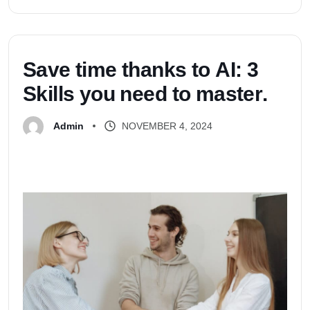
S
a
v
e
t
i
m
e
t
h
a
n
k
s
t
o
A
I
:
3
S
k
i
l
l
s
y
o
u
n
e
e
d
t
o
m
a
s
t
e
r
.
NOVEMBER 4, 2024
Admin