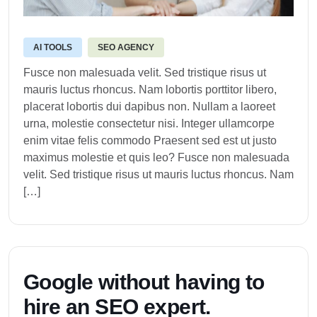
AI TOOLS
SEO AGENCY
Fusce non malesuada velit. Sed tristique risus ut
mauris luctus rhoncus. Nam lobortis porttitor libero,
placerat lobortis dui dapibus non. Nullam a laoreet
urna, molestie consectetur nisi. Integer ullamcorpe
enim vitae felis commodo Praesent sed est ut justo
maximus molestie et quis leo? Fusce non malesuada
velit. Sed tristique risus ut mauris luctus rhoncus. Nam
[…]
G
o
o
g
l
e
w
i
t
h
o
u
t
h
a
v
i
n
g
t
o
h
i
r
e
a
n
S
E
O
e
x
p
e
r
t
.