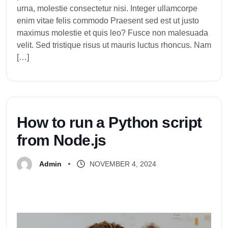
urna, molestie consectetur nisi. Integer ullamcorpe
enim vitae felis commodo Praesent sed est ut justo
maximus molestie et quis leo? Fusce non malesuada
velit. Sed tristique risus ut mauris luctus rhoncus. Nam
[…]
H
o
w
t
o
r
u
n
a
P
y
t
h
o
n
s
c
r
i
p
t
f
r
o
m
N
o
d
e
.
j
s
NOVEMBER 4, 2024
Admin